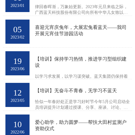
2023/01
律回春晖渐，万象始更新。2023年元旦来临之际，
广西蓝天科技股份有限公司向所有中华儿女致以新
年诚挚的问候和美好的祝愿！感谢所有蓝天人在
2022年为公司做出的贡献！新的疫情形势下，面对
05
喜迎元宵庆兔年，大展宏兔看蓝天——我司
来势汹汹的疫情感染高峰...
开展元宵佳节游园活动
2023/02
19
【培训】保持学习热情，推进学习型组织建
设
2023/06
以学习求发展，以学习谋突破。蓝天集团仍保持着
浓厚的学习氛围，集中培训、专业讲座、专业分享
等培训活动在陆续开展中。 上周内训课程主题《人
12
【培训】无奋斗不青春，无学习不蓝天
工智能启示录：赛博打螺丝与赛博修仙》《城市与
小区海绵城市设计思路...
2023/05
恰似一年春好处正是学习好时节今年5月公司启动全
员培训提升计划通过授课、分享、座谈、讨论、主
题活动等多种途径开展系列专题培训活动现在正火
热进行中提前谋划，周密部署为贯彻落实培训”月计
10
爱心助学，助力圆梦——帮扶大田村监测户
划“打造高素质、专业...
资助仪式
2022/06