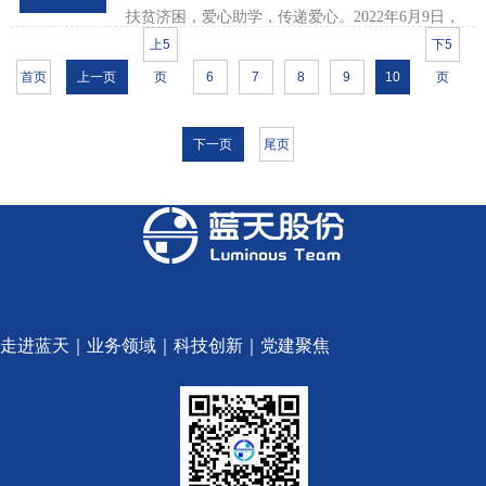
扶贫济困，爱心助学，传递爱心。2022年6月9日，
我公司于资源县中锋镇举办了“帮扶大田村监测户资
上5
下5
助仪式”。为王荣丹、王云红两户贫困家庭给予教育
首页
上一页
页
6
7
8
9
10
页
资金资助。仪式现场照片此次得到资助的贫困家庭
收获的不仅仅是物质...
下一页
尾页
走进蓝天
｜
业务领域
｜
科技创新
｜
党建聚焦