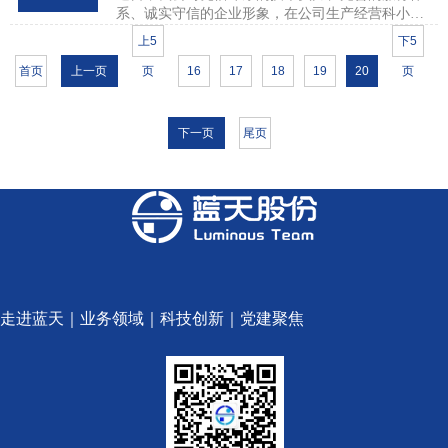
系、诚实守信的企业形象，在公司生产经营科小伙
伴们的努力下，一举中得全州县多项定点标！这次
上5
下5
中标是对我公司的高度肯定，我们将会继续努力，
在此基础上乘风破浪，...
首页
上一页
页
16
17
18
19
20
页
下一页
尾页
走进蓝天
｜
业务领域
｜
科技创新
｜
党建聚焦