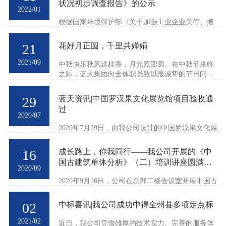
状况初步调查报告》的公示
2022/01
根据国家环境保护部《关于加强工业企业关停、搬
迁及原址场地再开发利用过程中污染防治工作的通
知》（环发〔2014〕66号）和《工矿用地土壤环境
21
花好月正圆，千里共婵娟
管理办法（试行）》（环境保护部部令第3号）等文
件精神，现将《七星区...
2021/09
中秋快乐秋风送桂香，月光照团圆。在中秋节来临
之际，蓝天集团向全体职员致以最诚挚的节日问候
和祝福！回首过去，公司事业的每一个进步都凝结
着你们的智慧和汗水，每一个丰硕成果都烙下了你
29
蓝天资讯|中国罗汉果文化展览馆项目验收通
们辛勤耕耘的脚印。在...
过
2020/07
2020年7月29日，由我公司设计的中国罗汉果文化展
览馆项目通过竣工验收。该项目旨在宣传永福罗汉
果文化，用永福悠久的罗汉果文化搭建一个交流、
16
成长路上，你我同行——我公司开展的《中
学习的平台，对永福罗汉果文化的保护和开发工
国古建筑单体分析》（二）培训讲座圆满结
作、品牌创建和推广具有...
2020/09
束！
2020年9月16日，公司在总部二楼会议室开展中国古
建筑浅析系列讲座第二讲《中国古建筑单体分析》
（二）的培训讲座。本次培训由公司德高望重的专
02
中标喜讯|我公司成功中得全州县多项定点标
家、高级建筑师卿志山副院长主讲，承接上次培训
的“基本顶”，对中国传...
2021/02
近日，我公司凭借雄厚的技术实力、完善的服务体