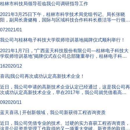
桂林市科技局领导莅临我公司调研指导工作
2021年3月25日下午，桂林市科学技术局党组书记、局长张晓
阳，副局长唐健梅，国际与区域科技合作科科长蔡洁等一行领导
莅临我公司调研指导工作。董事长李安妮、党支部书记付初福、
07
2021/01
专家徐开琦及公司管理层全程陪同。...
我公司与桂林电子科技大学双师培训基地揭牌仪式顺利举行！
2021年1月7日，“广西蓝天科技股份有限公司—桂林电子科技大
学双师培训基地”揭牌仪式在公司总部隆重举行，桂林电子科技
大学建筑与交通工程学院党委书记陈文武、副院长郑文亨，我公
16
2020/12
司副院长、建筑总工程师覃全文、副...
喜讯|我公司再次成功认定高新技术企业！
近日，我公司申请的高新技术企业认定已经通过，这是我公司再
次成功认定高新技术企业，早在2017年，我公司就凭借着高超
的技术水平，求真求实的创新精神成功认定高新技术企业。两次
09
2020/11
高新技术企业的成功认定意味着我...
蓝天喜讯 | 开创新领域，我公司新获得工程咨询资质
近日，我公司凭借专业的技术、过硬的实力喜获工程咨询资质，
这是公司资质管理工作取得的又一项重大突破。新资质的取得，