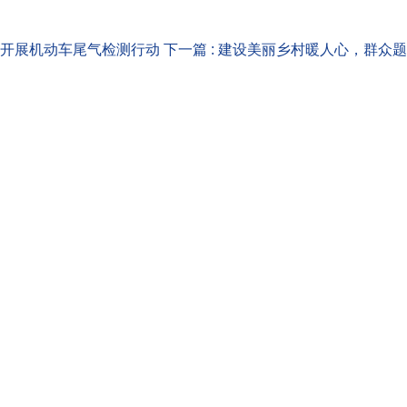
合开展机动车尾气检测行动
下一篇 : 建设美丽乡村暖人心，群众
微信公众号