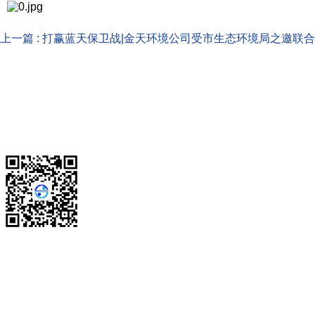
上一篇 : 打赢蓝天保卫战|金天环境公司受市生态环境局之邀联
走进蓝天
｜
业务领域
｜
科技创新
｜
党建聚焦
联系我们
CONTACT US