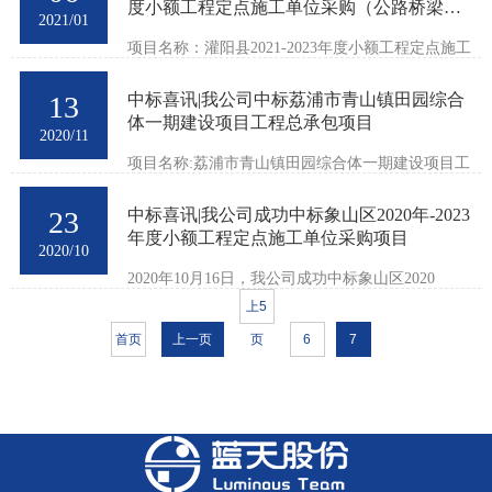
度小额工程定点施工单位采购（公路桥梁工
2021/01
程、水利水电工程、园林绿化工程）项目
项目名称：灌阳县2021-2023年度小额工程定点施工
单位采购（公路桥梁工程、水利水电工程、园林绿
化工程）项目中标详情：B分标小额工程（风景园
13
中标喜讯|我公司中标荔浦市青山镇田园综合
林工程）服务范围：灌阳县2021-2023年度采购预算
体一期建设项目工程总承包项目
在人民币60万元（含60...
2020/11
项目名称:荔浦市青山镇田园综合体一期建设项目工
程总承包建设地点:荔浦市青山镇建设内容:庭院，屋
前屋后美化和村庄改造，房屋风貌改造，园区道路
23
中标喜讯|我公司成功中标象山区2020年-2023
和景观小区建设，铺设农村污水管网，购置污水集
年度小额工程定点施工单位采购项目
中处理设备。计划工...
2020/10
2020年10月16日，我公司成功中标象山区2020
年-2023年度小额工程（市政公用工程、公路工程、
上5
园林绿化工程、房屋建筑及装修装饰工程）定点施
首页
上一页
页
6
7
工单位采购项目。顺利中得市政公用工程、园林绿
化工程、房屋建筑及装修装...