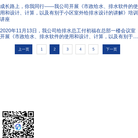
成长路上，你我同行——我公司开展《市政给水、排水软件的使
用和设计、计算，以及有别于小区室外给排水设计的讲解》培训
讲座
2020年11月13日，我公司给排水总工付初福在总部一楼会议室
开展《市政给水、排水软件的使用和设计、计算，以及有别于小
区室外给排水设计的讲解》培训讲座。付总深入浅出的讲解，扩
宽了大家的知识面，让大家对工作...
上一页
1
2
3
4
5
下一页
走进蓝天
｜
业务领域
｜
科技创新
｜
党建聚焦