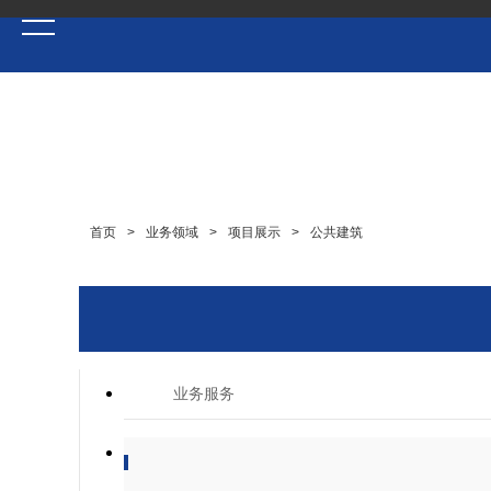
首页
>
业务领域
>
项目展示
>
公共建筑
业务服务