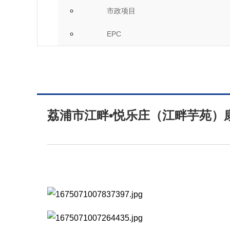
市政项目
EPC
荔浦市江畔•悦乐庄（江畔芋苑）