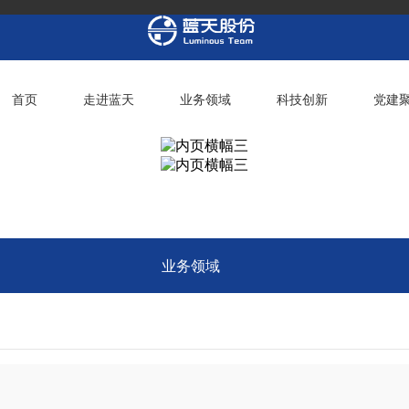
首页
走进蓝天
业务领域
科技创新
党建
业务领域