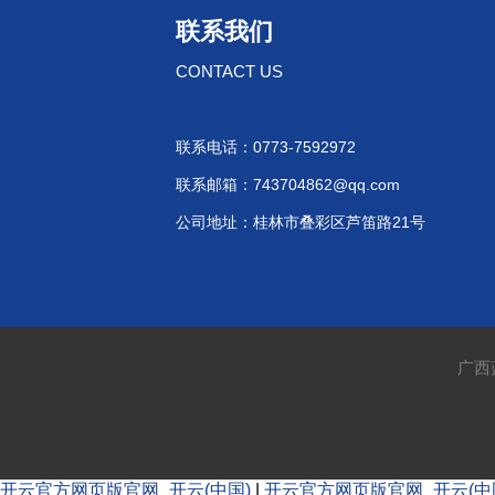
联系我们
CONTACT US
联系电话：0773-7592972
联系邮箱：743704862@qq.com
公司地址：桂林市叠彩区芦笛路21号
广西
开云官方网页版官网_开云(中国)
|
开云官方网页版官网_开云(中