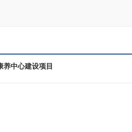
康养中心建设项目