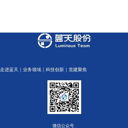
走进蓝天
｜
业务领域
｜
科技创新
｜
党建聚焦
微信公众号